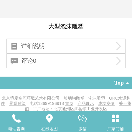
大型泡沫雕塑
详细说明
评论0
Top
北京境度空间环境艺术有限公司
玻璃钢雕塑
泡沫雕塑
GRC水泥构
件
景观雕塑
电话
13699196918
首页
产品展示
成功案例
关于我
们
工厂地址：北京通州区漷县镇工业开发区
京ICP备19016719号-1
|
电脑版
凡科商城提供技术支持
电话咨询
在线地图
微信
厂家商铺