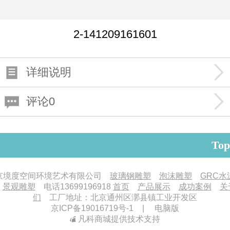
2-141209161601
详细说明
评论0
Top
京境度空间环境艺术有限公司
玻璃钢雕塑
泡沫雕塑
GRC水
景观雕塑
电话
13699196918
首页
产品展示
成功案例
关
们
工厂地址：北京通州区漷县镇工业开发区
京ICP备19016719号-1
|
电脑版
凡科商城提供技术支持