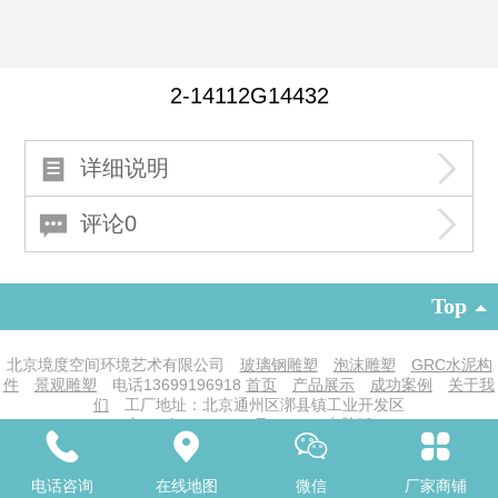
2-14112G14432
详细说明
评论0
Top
北京境度空间环境艺术有限公司
玻璃钢雕塑
泡沫雕塑
GRC水泥构
件
景观雕塑
电话
13699196918
首页
产品展示
成功案例
关于我
们
工厂地址：北京通州区漷县镇工业开发区
京ICP备19016719号-1
|
电脑版
凡科商城提供技术支持
电话咨询
在线地图
微信
厂家商铺