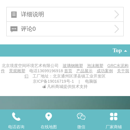
详细说明
评论0
Top
北京境度空间环境艺术有限公司
玻璃钢雕塑
泡沫雕塑
GRC水泥构
件
景观雕塑
电话
13699196918
首页
产品展示
成功案例
关于我
们
工厂地址：北京通州区漷县镇工业开发区
京ICP备19016719号-1
|
电脑版
凡科商城提供技术支持
电话咨询
在线地图
微信
厂家商铺