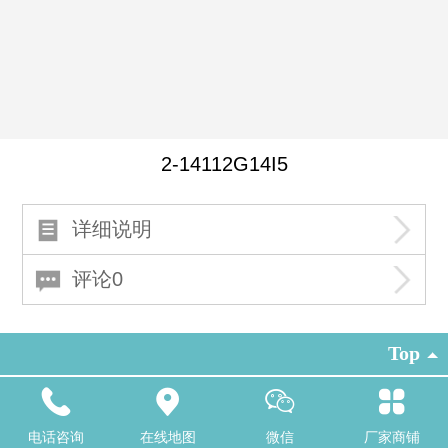
2-14112G14I5
详细说明
评论0
Top
北京境度空间环境艺术有限公司
玻璃钢雕塑
泡沫雕塑
GRC水泥构
件
景观雕塑
电话
13699196918
首页
产品展示
成功案例
关于我
电话咨询
在线地图
微信
厂家商铺
们
工厂地址：北京通州区漷县镇工业开发区