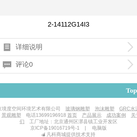
2-14112G14I3
详细说明
评论0
Top
京境度空间环境艺术有限公司
玻璃钢雕塑
泡沫雕塑
GRC水
景观雕塑
电话
13699196918
首页
产品展示
成功案例
关
们
工厂地址：北京通州区漷县镇工业开发区
京ICP备19016719号-1
|
电脑版
凡科商城提供技术支持