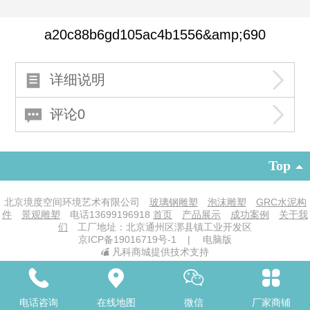
a20c88b6gd105ac4b1556&amp;690
详细说明
评论0
Top
北京境度空间环境艺术有限公司
玻璃钢雕塑
泡沫雕塑
GRC水泥构
件
景观雕塑
电话
13699196918
首页
产品展示
成功案例
关于我
们
工厂地址：北京通州区漷县镇工业开发区
京ICP备19016719号-1
|
电脑版
凡科商城提供技术支持
电话咨询
在线地图
微信
厂家商铺